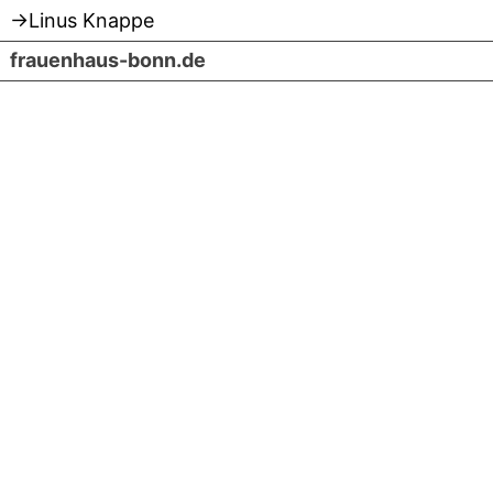
Linus Knappe
Skip
frauenhaus-bonn.de
to
content