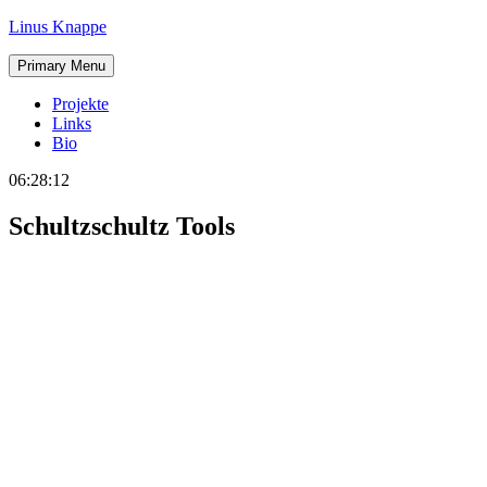
Skip
Linus Knappe
to
content
Primary Menu
Projekte
Links
Bio
06:28:12
Schultzschultz Tools