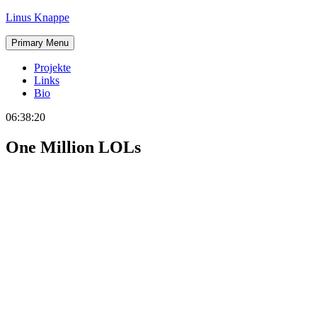
Skip
Linus Knappe
to
content
Primary Menu
Projekte
Links
Bio
06:38:21
One Million LOLs