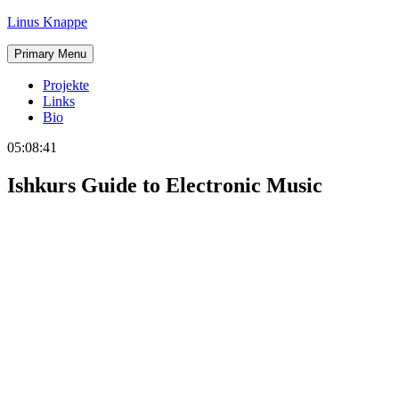
Skip
Linus Knappe
to
content
Primary Menu
Projekte
Links
Bio
05:08:42
Ishkurs Guide to Electronic Music