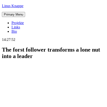
Skip
Linus Knappe
to
content
Primary Menu
Projekte
Links
Bio
14:27:53
The forst follower transforms a lone nut
into a leader