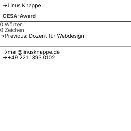
Linus Knappe
Skip
CESA-Award
to
content
0 Wörter
0 Zeichen
Beitragsnavigation
Previous:
Dozent für Webdesign
mail@linusknappe.de
+49 221 1393 0102